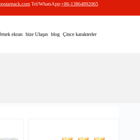
bostarpack.com
Tel/WhatsApp:
+86-13864892065
rnek ekran
bize Ulaşın
blog
Çince karakterler