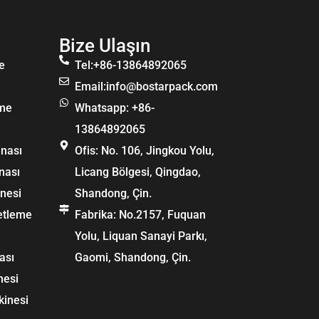
Bize Ulaşın
e
Tel:+86-13864892065
Email:
info@bostarpack.com
eme
Whatsapp: +86-
13864892065
nası
Ofis: No. 106, Jingkou Yolu,
nası
Licang Bölgesi, Qingdao,
inesi
Shandong, Çin.
etleme
Fabrika: No.2157, Fuquan
Yolu, Liquan Sanayi Parkı,
ası
Gaomi, Shandong, Çin.
nesi
kinesi