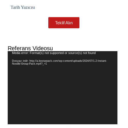
Tarih Yazıcısı
Teklif Alın
Referans Videosu
Video
Media error: Format(s) not supported or source(s) not found
oynatıcı
Dosyayı indir: http://a.bostarpack.com/wp-content/uploads/2024/07/1.2-Instant-
Noodle-Group-Pack.mp4?_=1