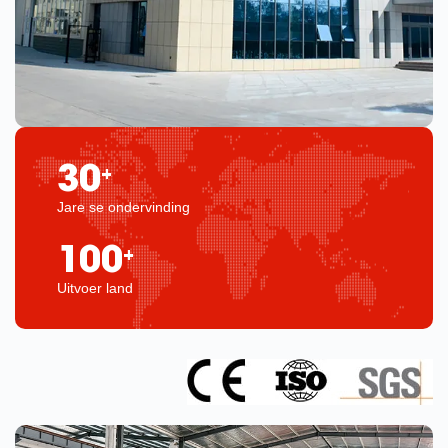
30
+
Jare se ondervinding
100
+
Uitvoer land