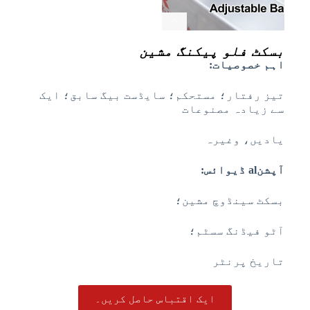
بسکٹ فلو پیکنگ مشین
اہم خصوصیات:
تیز رفتار؛ مستحکم؛ سایڈست بیگ سابق؛ ایک
سے زیادہ مصنوعات
یادیں، وغیرہ
آپشن
al
ڈیوائس:
بسکٹ سینڈوچ مشین؛
آٹو فیڈنگ سسٹم؛
تاریخ پرنٹر
ایک اقتباس حاصل کریں۔