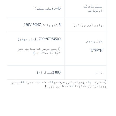
مصنوعات کی
5-40 (ملی میٹر)
اونچائی
پاور اور وولٹیج
5 کلو واٹ؛ 220V 50HZ
4500*970*1700 (ملی میٹر)
طول و عرض
(اپنی مرضی کے مطابق بھی
L*W*H
کیا جا سکتا ہے)
وزن
880 (کلوگرام)
(مندرجہ بالا پیرامیٹرز صرف حوالہ کے لیے ہیں۔ تفصیلی
پیرامیٹرز مصنوعات کے مطابق ہیں۔)