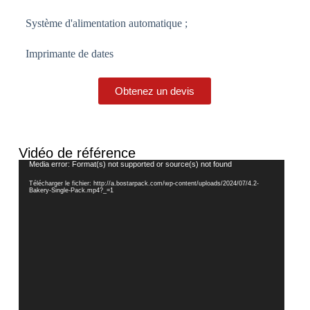
Système d'alimentation automatique ;
Imprimante de dates
Obtenez un devis
Vidéo de référence
Lecteur
Media error: Format(s) not supported or source(s) not found
vidéo
Télécharger le fichier: http://a.bostarpack.com/wp-content/uploads/2024/07/4.2-
Bakery-Single-Pack.mp4?_=1